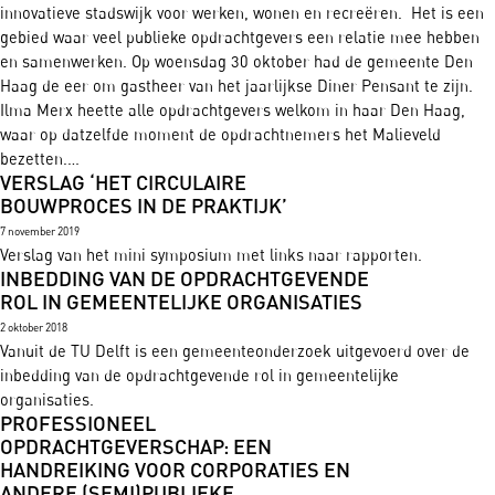
innovatieve stadswijk voor werken, wonen en recreëren. Het is een
gebied waar veel publieke opdrachtgevers een relatie mee hebben
en samenwerken. Op woensdag 30 oktober had de gemeente Den
Haag de eer om gastheer van het jaarlijkse Diner Pensant te zijn.
Ilma Merx heette alle opdrachtgevers welkom in haar Den Haag,
waar op datzelfde moment de opdrachtnemers het Malieveld
bezetten.…
VERSLAG ‘HET CIRCULAIRE
BOUWPROCES IN DE PRAKTIJK’
7 november 2019
Verslag van het mini symposium met links naar rapporten.
INBEDDING VAN DE OPDRACHTGEVENDE
ROL IN GEMEENTELIJKE ORGANISATIES
2 oktober 2018
Vanuit de TU Delft is een gemeenteonderzoek uitgevoerd over de
inbedding van de opdrachtgevende rol in gemeentelijke
organisaties.
PROFESSIONEEL
OPDRACHTGEVERSCHAP: EEN
HANDREIKING VOOR CORPORATIES EN
ANDERE (SEMI)PUBLIEKE