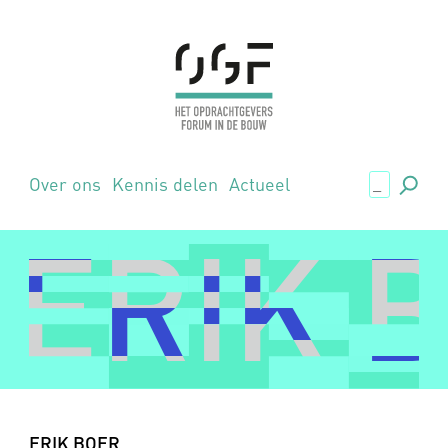
.,
Over ons
Kennis delen
Actueel
ERIK 
ERIK 
ERIK BOER