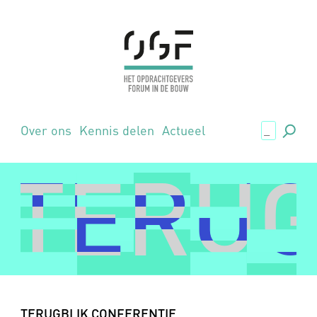
.,
Over ons
Kennis delen
Actueel
TERUG
TERUG
TERUGBLIK CONFERENTIE