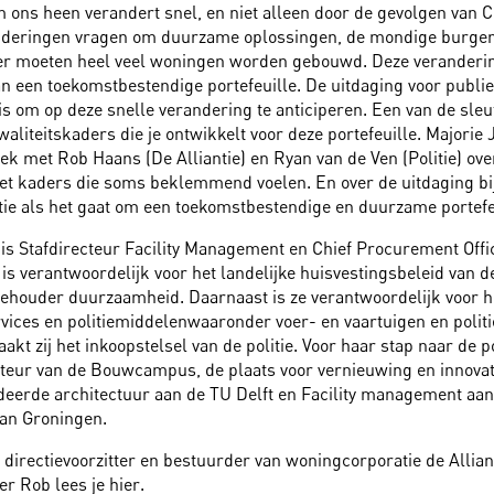
 ons heen verandert snel, en niet alleen door de gevolgen van 
deringen vragen om duurzame oplossingen, de mondige burger 
er moeten heel veel woningen worden gebouwd. Deze veranderi
an een toekomstbestendige portefeuille. De uitdaging voor publi
is om op deze snelle verandering te anticiperen. Een van de sleut
waliteitskaders die je ontwikkelt voor deze portefeuille. Majorie J
ek met Rob Haans (De Alliantie) en Ryan van de Ven (Politie) ove
t kaders die soms beklemmend voelen. En over de uitdaging bij 
itie als het gaat om een toekomstbestendige en duurzame portefe
is Stafdirecteur Facility Management en Chief Procurement Offic
ij is verantwoordelijk voor het landelijke huisvestingsbeleid van de
llehouder duurzaamheid. Daarnaast is ze verantwoordelijk voor h
ervices en politiemiddelenwaaronder voer- en vaartuigen en politi
kt zij het inkoopstelsel van de politie. Voor haar stap naar de p
cteur van de Bouwcampus, de plaats voor vernieuwing en innovat
udeerde architectuur aan de TU Delft en Facility management aan
van Groningen.
 directievoorzitter en bestuurder van woningcorporatie de Allian
er Rob lees je
hier
.