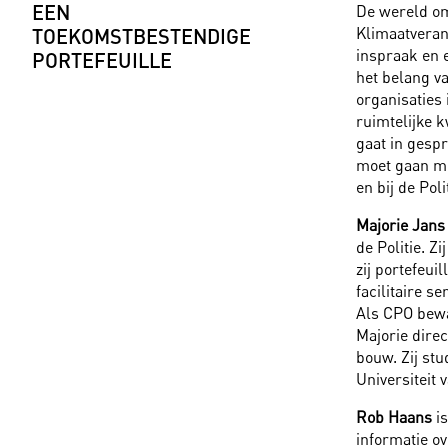
EEN
De wereld om
Klimaatveran
TOEKOMSTBESTENDIGE
inspraak en 
PORTEFEUILLE
het belang v
organisaties 
ruimtelijke k
gaat in gespr
moet gaan me
en bij de Pol
Majorie Jans
de Politie. Z
zij portefeui
facilitaire s
Als CPO bewaa
Majorie dire
bouw. Zij st
Universiteit 
Rob Haans
is
informatie ov