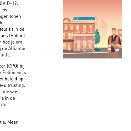
COVID-19.
eist
ngen tonen
eke
els zit in de
ans (Politie)
r hoe je om
de Alliantie
uille.
er (CPO) bij
 Politie en is
et beleid op
e-uitrusting.
olitie was
ie in de
 de
tie. Meer