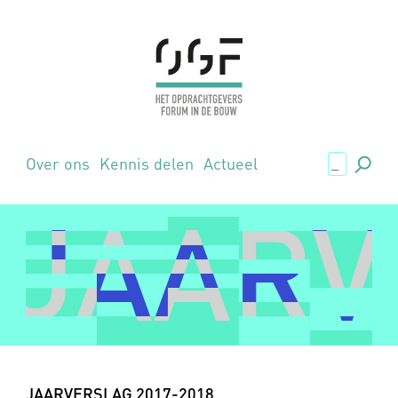
.,
Over ons
Kennis delen
Actueel
JAARV
JAARV
JAARVERSLAG 2017-2018