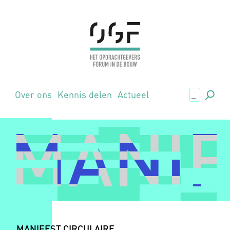
.,
Over ons
Kennis delen
Actueel
MANIF
MANIF
MANIFEST CIRCULAIRE