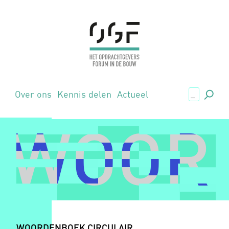
.,
Over ons
Kennis delen
Actueel
WOORD
WOORD
WOORDENBOEK CIRCULAIR