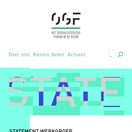
.,
Over ons
Kennis delen
Actueel
STATE
STATE
STATEMENT WERKGROEP