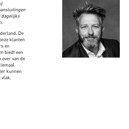
ij
aansluitingen
 dagelijks
m
.
ederland. De
onze klanten
rs en
um biedt een
 over van de
llemaal
eter kunnen
 vlak.