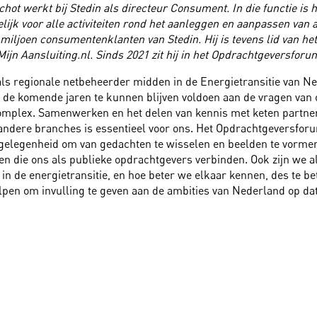
hot werkt bij Stedin als directeur Consument. In die functie is h
ijk voor alle activiteiten rond het aanleggen en aanpassen van 
 miljoen consumentenklanten van Stedin. Hij is tevens lid van het
ijn Aansluiting.nl. Sinds 2021 zit hij in het Opdrachtgeversforu
 als regionale netbeheerder midden in de Energietransitie van N
 de komende jaren te kunnen blijven voldoen aan de vragen van 
complex. Samenwerken en het delen van kennis met keten partne
t andere branches is essentieel voor ons. Het Opdrachtgeversfor
gelegenheid om van gedachten te wisselen en beelden te vormen
en die ons als publieke opdrachtgevers verbinden. Ook zijn we a
in de energietransitie, en hoe beter we elkaar kennen, des te b
lpen om invulling te geven aan de ambities van Nederland op dat