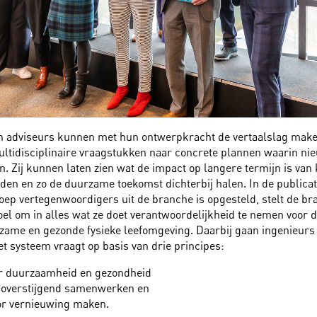
n adviseurs kunnen met hun ontwerpkracht de vertaalslag mak
ltidisciplinaire vraagstukken naar concrete plannen waarin ni
n. Zij kunnen laten zien wat de impact op langere termijn is van
en en zo de duurzame toekomst dichterbij halen. In de publicat
oep vertegenwoordigers uit de branche is opgesteld, stelt de br
doel om in alles wat ze doet verantwoordelijkheid te nemen voor d
zame en gezonde fysieke leefomgeving. Daarbij gaan ingenieurs
t systeem vraagt op basis van drie principes:
or duurzaamheid en gezondheid
-overstijgend samenwerken en
or vernieuwing maken.