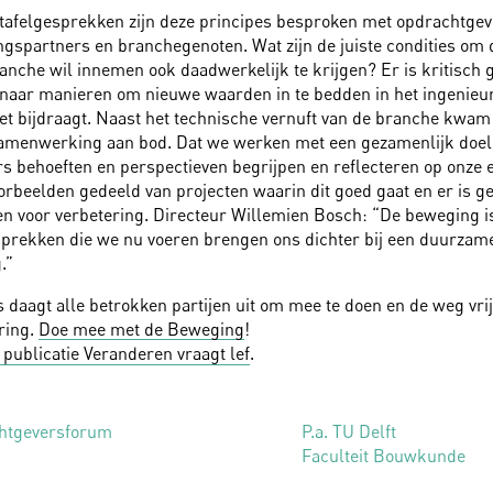
etafelgesprekken zijn deze principes besproken met opdrachtgev
spartners en branchegenoten. Wat zijn de juiste condities om d
anche wil innemen ook daadwerkelijk te krijgen? Er is kritisch
, naar manieren om nieuwe waarden in te bedden in het ingenie
iet bijdraagt. Naast het technische vernuft van de branche kwam 
amenwerking aan bod. Dat we werken met een gezamenlijk doel o
s behoeften en perspectieven begrijpen en reflecteren op onze e
oorbeelden gedeeld van projecten waarin dit goed gaat en er is g
n voor verbetering. Directeur Willemien Bosch: “De beweging i
sprekken die we nu voeren brengen ons dichter bij een duurzam
.”
 daagt alle betrokken partijen uit om mee te doen en de weg vri
ring.
Doe mee met de Beweging
!
publicatie Veranderen vraagt lef
.
chtgeversforum
P.a. TU Delft
Faculteit Bouwkunde