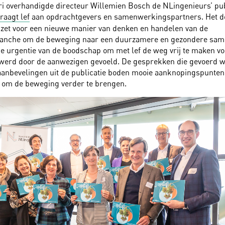
ri overhandigde directeur Willemien Bosch de NLingenieurs’ pub
raagt lef
aan opdrachtgevers en samenwerkingspartners. Het 
nzet voor een nieuwe manier van denken en handelen van de
ranche om de beweging naar een duurzamere en gezondere same
De urgentie van de boodschap om met lef de weg vrij te maken vo
werd door de aanwezigen gevoeld. De gesprekken die gevoerd 
nbevelingen uit de publicatie boden mooie aanknopingspunten
 om de beweging verder te brengen.