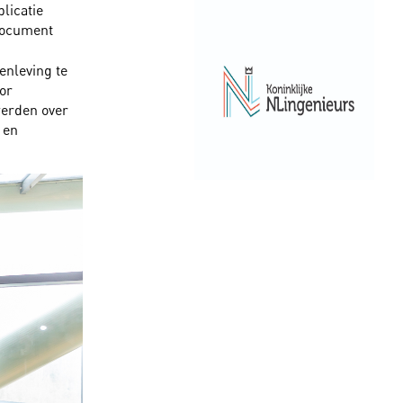
licatie
document
nleving te
or
werden over
 en