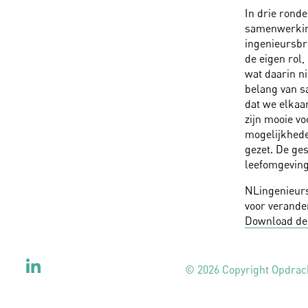
In drie rond
samenwerking
ingenieursbr
de eigen rol
wat daarin n
belang van s
dat we elkaar
zijn mooie v
mogelijkhede
gezet. De ge
leefomgeving
NLingenieurs
voor verande
Download de 
© 2026 Copyright Opdra