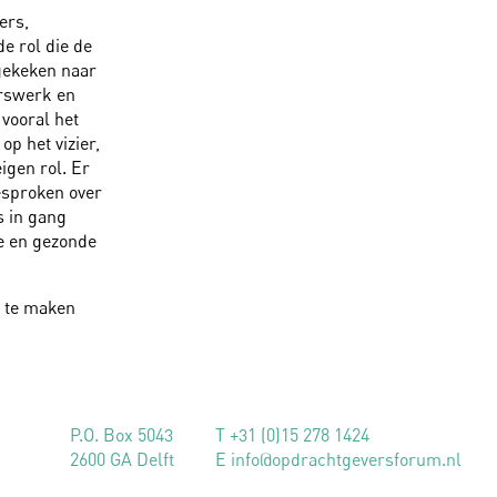
ers,
e rol die de
 gekeken naar
urswerk en
vooral het
p het vizier,
igen rol. Er
esproken over
s in gang
e en gezonde
j te maken
P.O. Box 5043
T +31 (0)15 278 1424
2600 GA Delft
E info@opdrachtgeversforum.nl