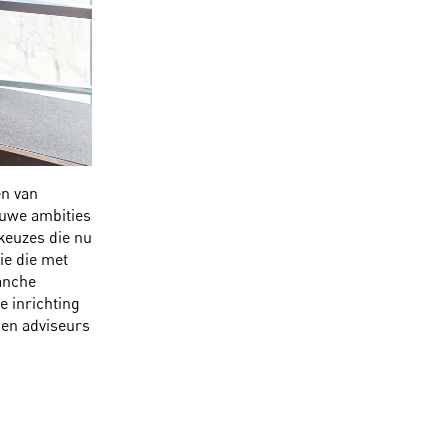
en van
euwe ambities
 keuzes die nu
ie die met
anche
e inrichting
 en adviseurs