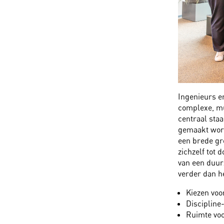
Ingenieurs e
complexe, mu
centraal staa
gemaakt word
een brede gr
zichzelf tot 
van een duur
verder dan he
Kiezen vo
Discipline
Ruimte vo