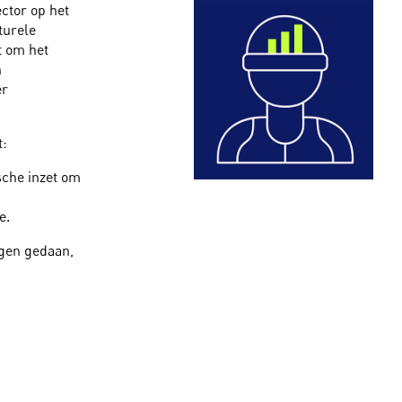
ctor op het
turele
t om het
n
er
t:
sche inzet om
e.
ngen gedaan,