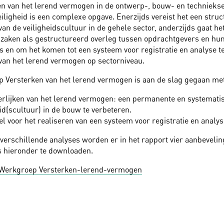
en van het lerend vermogen in de ontwerp-, bouw- en techniekse
eiligheid is een complexe opgave. Enerzijds vereist het een struc
an de veiligheidscultuur in de gehele sector, anderzijds gaat he
n zaken als gestructureerd overleg tussen opdrachtgevers en hu
s en om het komen tot een systeem voor registratie en analyse t
van het lerend vermogen op sectorniveau.
 Versterken van het lerend vermogen is aan de slag gegaan me
erlijken van het lerend vermogen: een permanente en systemati
eid(scultuur) in de bouw te verbeteren.
el voor het realiseren van een systeem voor registratie en analys
 verschillende analyses worden er in het rapport vier aanbeveli
is hieronder te downloaden.
 Werkgroep Versterken-lerend-vermogen