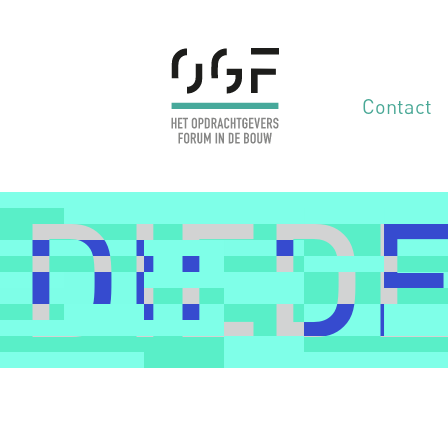
Contact
: DIE
: DIE