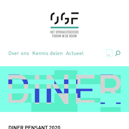
.,
Over ons
Kennis delen
Actueel
DINER
DINER
DINER PENSANT 2020